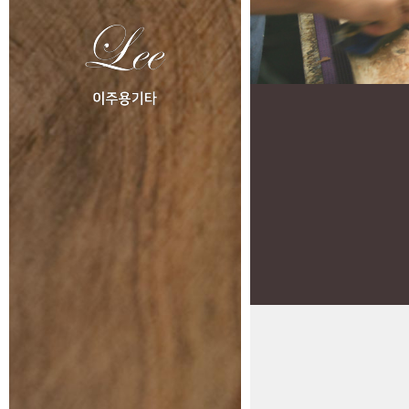
Model
Concert
About
공방 소개